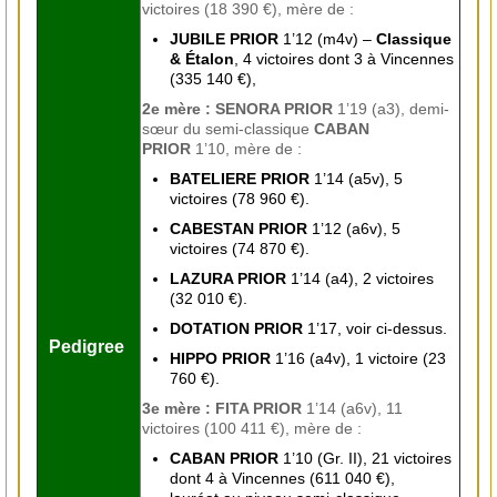
victoires (18 390 €), mère de :
JUBILE PRIOR
1’12 (m4v) –
Classique
& Étalon
, 4 victoires dont 3 à Vincennes
(335 140 €),
2e mère : SENORA PRIOR
1’19 (a3), demi-
sœur du semi-classique
CABAN
PRIOR
1’10, mère de :
BATELIERE PRIOR
1’14 (a5v), 5
victoires (78 960 €).
CABESTAN PRIOR
1’12 (a6v), 5
victoires (74 870 €).
LAZURA PRIOR
1’14 (a4), 2 victoires
(32 010 €).
DOTATION PRIOR
1’17, voir ci-dessus.
Pedigree
HIPPO PRIOR
1’16 (a4v), 1 victoire (23
760 €).
3e mère : FITA PRIOR
1’14 (a6v), 11
victoires (100 411 €), mère de :
CABAN PRIOR
1’10 (Gr. II), 21 victoires
dont 4 à Vincennes (611 040 €),