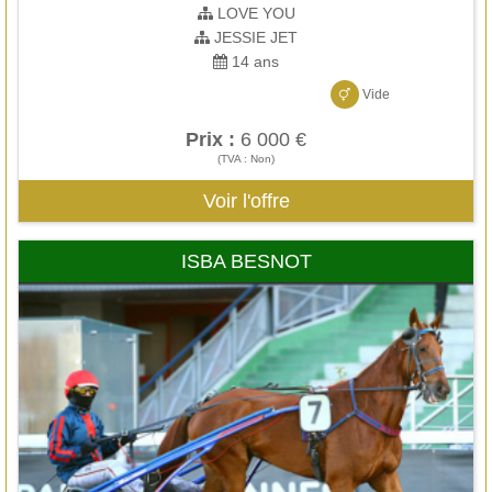
LOVE YOU
JESSIE JET
14 ans
Vide
Prix :
6 000 €
(TVA : Non)
Voir l'offre
ISBA BESNOT