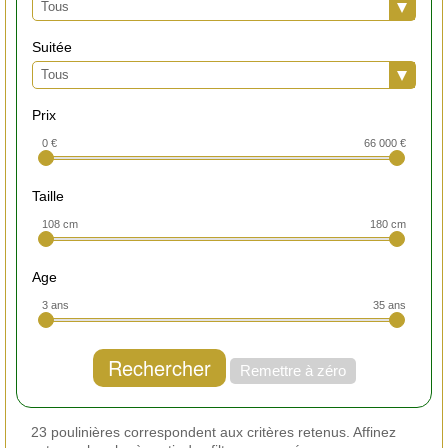
Tous
Suitée
Tous
Prix
0 €
66 000 €
Taille
108 cm
180 cm
Age
3 ans
35 ans
Rechercher
Remettre à zéro
23 poulinières correspondent aux critères retenus. Affinez