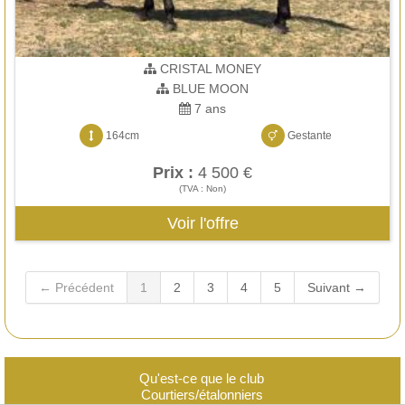
CRISTAL MONEY
BLUE MOON
7 ans
164cm
Gestante
Prix :
4 500 €
(TVA : Non)
Voir l'offre
← Précédent
1
2
3
4
5
Suivant →
Qu'est-ce que le club
Courtiers/étalonniers