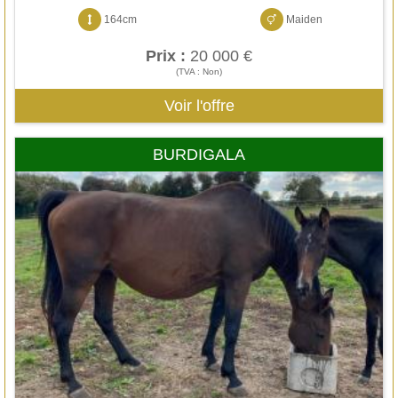
164cm
Maiden
Prix :
20 000 €
(TVA : Non)
Voir l'offre
BURDIGALA