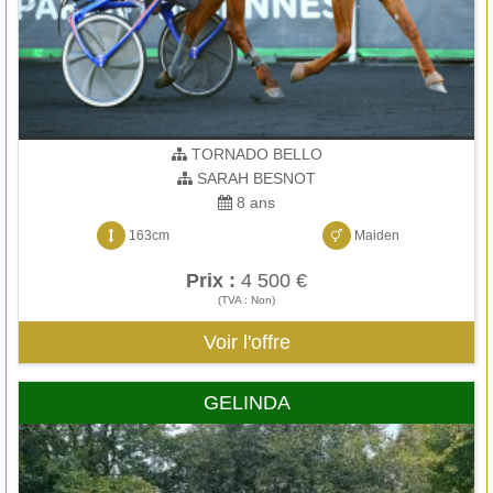
TORNADO BELLO
SARAH BESNOT
8 ans
163cm
Maiden
Prix :
4 500 €
(TVA : Non)
Voir l'offre
GELINDA