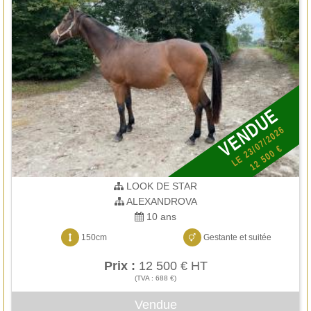
VENDUE
LE 23/07/2026
12 500 €
LOOK DE STAR
ALEXANDROVA
10 ans
150cm
Gestante et suitée
Prix :
12 500 € HT
(TVA : 688 €)
Vendue