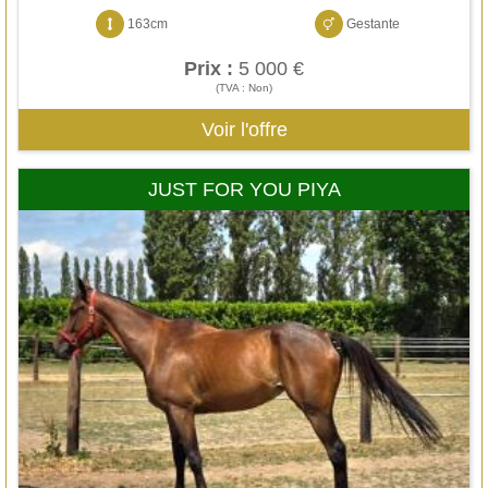
163cm
Gestante
Prix :
5 000 €
(TVA : Non)
Voir l'offre
JUST FOR YOU PIYA