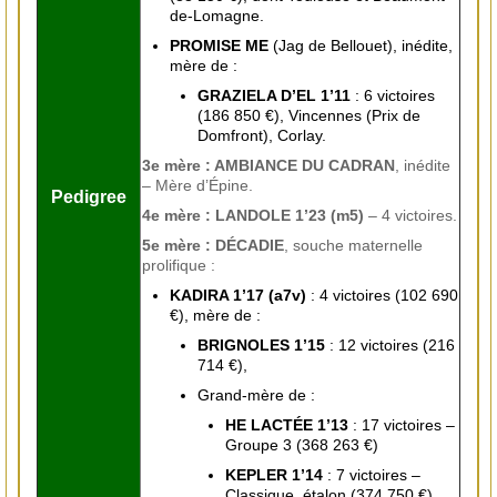
de-Lomagne.
PROMISE ME
(Jag de Bellouet), inédite,
mère de :
GRAZIELA D’EL 1’11
: 6 victoires
(186 850 €), Vincennes (Prix de
Domfront), Corlay.
3e mère : AMBIANCE DU CADRAN
, inédite
– Mère d’Épine.
Pedigree
4e mère : LANDOLE 1’23 (m5)
– 4 victoires.
5e mère : DÉCADIE
, souche maternelle
prolifique :
KADIRA 1’17 (a7v)
: 4 victoires (102 690
€), mère de :
BRIGNOLES 1’15
: 12 victoires (216
714 €),
Grand-mère de :
HE LACTÉE 1’13
: 17 victoires –
Groupe 3 (368 263 €)
KEPLER 1’14
: 7 victoires –
Classique, étalon (374 750 €)