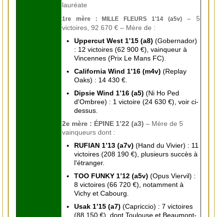
lauréate
– 5
1re mère : MILLE FLEURS 1'14 (a5v)
victoires, 92 670 € – Mère de :
Uppercut West 1’15 (a8)
(Gobernador)
: 12 victoires (62 900 €), vainqueur à
Vincennes (Prix Le Mans FC).
California Wind 1’16 (m4v)
(Replay
Oaks) : 14 430 €.
Dipsie Wind 1’16 (a5)
(Ni Ho Ped
d'Ombree) : 1 victoire (24 630 €), voir ci-
dessus.
2e mère : ÉPINE 1’22 (a3)
– Mère de 5
vainqueurs dont :
RUFIAN 1’13 (a7v)
(Hand du Vivier) : 11
victoires (208 190 €), plusieurs succès à
l'étranger.
TOO FUNKY 1’12 (a5v)
(Opus Viervil) :
8 victoires (66 720 €), notamment à
Vichy et Cabourg.
Usak 1’15 (a7)
(Capriccio) : 7 victoires
(88 150 €), dont Toulouse et Beaumont-