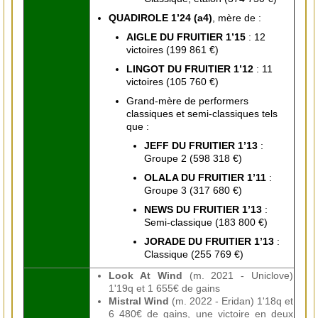
QUADIROLE 1’24 (a4)
, mère de :
AIGLE DU FRUITIER 1’15
: 12
victoires (199 861 €)
LINGOT DU FRUITIER 1’12
: 11
victoires (105 760 €)
Grand-mère de performers
classiques et semi-classiques tels
que :
JEFF DU FRUITIER 1’13
:
Groupe 2 (598 318 €)
OLALA DU FRUITIER 1’11
:
Groupe 3 (317 680 €)
NEWS DU FRUITIER 1’13
:
Semi-classique (183 800 €)
JORADE DU FRUITIER 1’13
:
Classique (255 769 €)
Look At Wind
(m. 2021 - Uniclove)
1'19q et 1 655€ de gains
Mistral Wind
(m. 2022 - Eridan) 1'18q et
6 480€ de gains, une victoire en deux