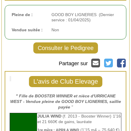
Pleine de :
GOOD BOY LIGNERIES (Dernier
service : 01/04/2025)
Vendue suitée :
Non
Consulter le Pedigree
Partager sur
L'avis de Club Elevage
" Fille de BOOSTER WINNER
et nièce d'URRICANE
WEST - Vendue pleine de
GOOD BOY LIGNERIES
, saillie
payée
"
JULIA WIND
(f. 2013 - Booster Winner) 1'16
et 21 660€ de gains, lauréate
(1’15 m4 – 75 640 €).
1re mère : APRILA WIND