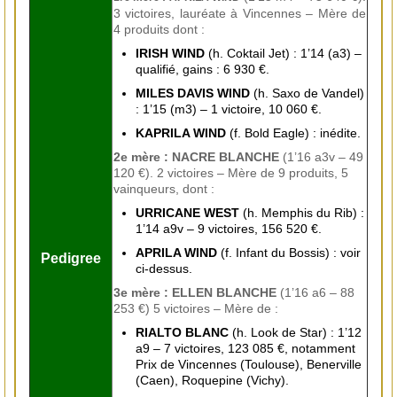
3 victoires, lauréate à Vincennes – Mère de
4 produits dont :
IRISH WIND
(h. Coktail Jet) : 1’14 (a3) –
qualifié, gains : 6 930 €.
MILES DAVIS WIND
(h. Saxo de Vandel)
: 1’15 (m3) – 1 victoire, 10 060 €.
KAPRILA WIND
(f. Bold Eagle) : inédite.
2e mère : NACRE BLANCHE
(1’16 a3v – 49
120 €). 2 victoires – Mère de 9 produits, 5
vainqueurs, dont :
URRICANE WEST
(h. Memphis du Rib) :
1’14 a9v – 9 victoires, 156 520 €.
APRILA WIND
(f. Infant du Bossis) : voir
Pedigree
ci-dessus.
3e mère : ELLEN BLANCHE
(1’16 a6 – 88
253 €) 5 victoires – Mère de :
RIALTO BLANC
(h. Look de Star) : 1’12
a9 – 7 victoires, 123 085 €, notamment
Prix de Vincennes (Toulouse), Benerville
(Caen), Roquepine (Vichy).