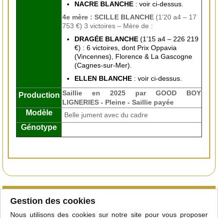
NACRE BLANCHE
: voir ci-dessus.
4e mère : SCILLE BLANCHE
(1’20 a4 – 17
753 €) 3 victoires – Mère de :
DRAGÉE BLANCHE
(1’15 a4 – 226 219
€) : 6 victoires, dont Prix Oppavia
(Vincennes), Florence & La Gascogne
(Cagnes-sur-Mer).
ELLEN BLANCHE
: voir ci-dessus.
Saillie en 2025 par GOOD BOY
Production
LIGNERIES
- Pleine - Saillie payée
Modèle
Belle jument avec du cadre
Génotype
Qu'est-ce que le club
Gestion des cookies
Courtiers/étalonniers
Nous utilisons des cookies sur notre site pour vous proposer
Adhérer