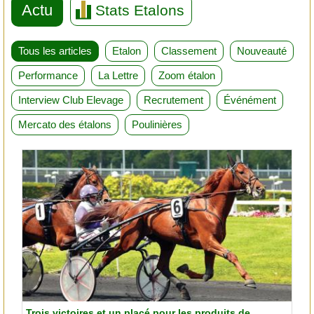
Actu
Stats Etalons
Tous les articles
Etalon
Classement
Nouveauté
Performance
La Lettre
Zoom étalon
Interview Club Elevage
Recrutement
Événément
Mercato des étalons
Poulinières
Trois victoires et un placé pour les produits de