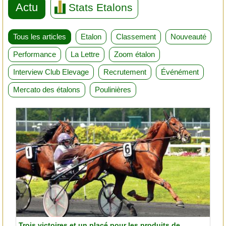
Actu
Stats Etalons
Tous les articles
Etalon
Classement
Nouveauté
Performance
La Lettre
Zoom étalon
Interview Club Elevage
Recrutement
Événément
Mercato des étalons
Poulinières
Trois victoires et un placé pour les produits de