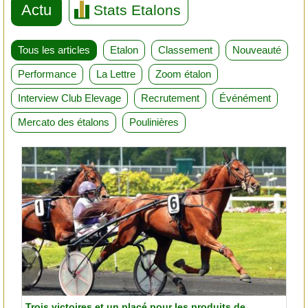
Actu
Stats Etalons
Tous les articles
Etalon
Classement
Nouveauté
Performance
La Lettre
Zoom étalon
Interview Club Elevage
Recrutement
Événément
Mercato des étalons
Poulinières
Trois victoires et un placé pour les produits de