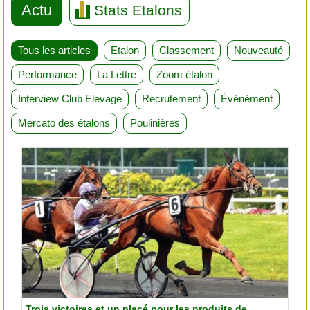
Actu
Stats Etalons
Tous les articles
Etalon
Classement
Nouveauté
Performance
La Lettre
Zoom étalon
Interview Club Elevage
Recrutement
Événément
Mercato des étalons
Poulinières
Trois victoires et un placé pour les produits de