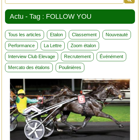
Actu - Tag : FOLLOW YOU
Tous les articles
Etalon
Classement
Nouveauté
Performance
La Lettre
Zoom étalon
Interview Club Elevage
Recrutement
Événément
Mercato des étalons
Poulinières