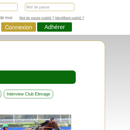
de moi
Mot de passe oublié ?
Identifiant oublié ?
Connexion
Adhérer
Interview Club Elevage