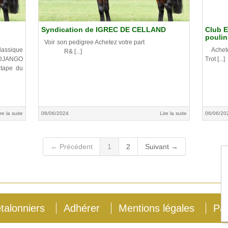
Syndication de IGREC DE CELLAND
Club E
poulin
Voir son pedigree Achetez votre part
ssique
Achetez 
R& [...]
(DJANGO
Trot [...]
étape du
ire la suite
06/06/2024
Lire la suite
06/06/20
← Précédent
1
2
Suivant →
talonniers
Adhérer
Mentions légales
Par