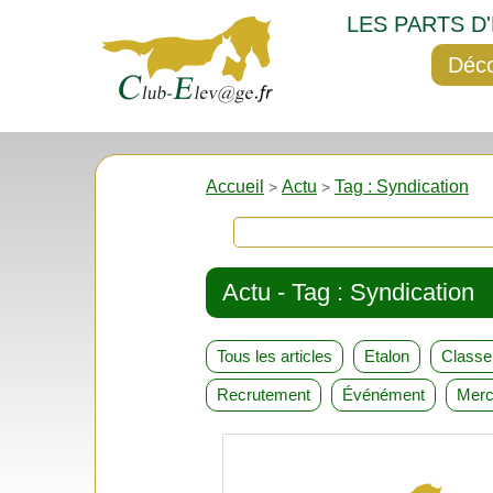
LES PARTS D
Déco
Accueil
Actu
Tag : Syndication
>
>
Actu - Tag : Syndication
Tous les articles
Etalon
Class
Recrutement
Événément
Merc