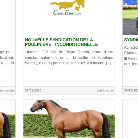
NOUVELLE SYNDICATION DE LA
SYNDI
POULINIÈRE - INCONDITIONNELLE
Achetez
ige pour
"Jument 1'12 fille de Royal Dream, issue d'une
Chateau 
ications
souche maternelle en or, la saillie de Fabulous
III Vidè
ERJI et
Wood (18 000€) pour la saison 2025 est inclus" [...]
des Jeune
ire la suite
07/01/2025
Lire la suite
30/12/20