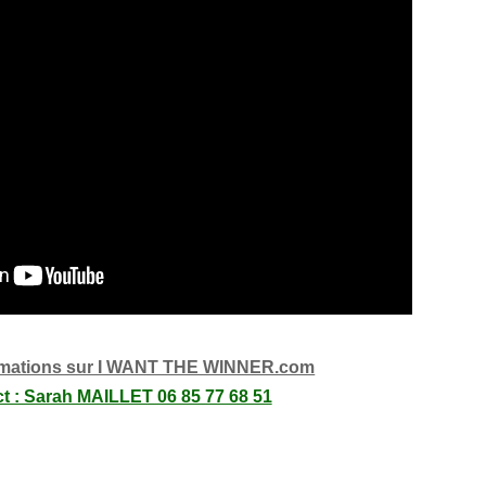
ormations sur I WANT THE WINNER.com
t : Sarah MAILLET 06 85 77 68 51