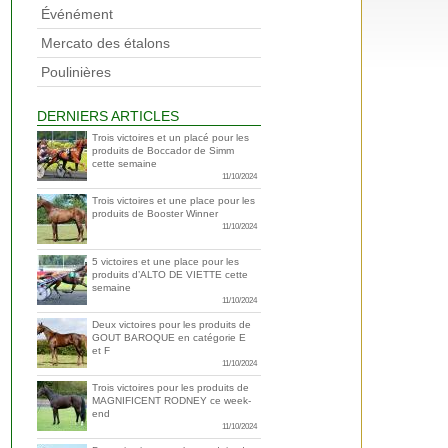
Événément
Mercato des étalons
Poulinières
DERNIERS ARTICLES
Trois victoires et un placé pour les
produits de Boccador de Simm
cette semaine
11/10/2024
Trois victoires et une place pour les
produits de Booster Winner
11/10/2024
5 victoires et une place pour les
produits d’ALTO DE VIETTE cette
semaine
11/10/2024
Deux victoires pour les produits de
GOUT BAROQUE en catégorie E
et F
11/10/2024
Trois victoires pour les produits de
MAGNIFICENT RODNEY ce week-
end
11/10/2024