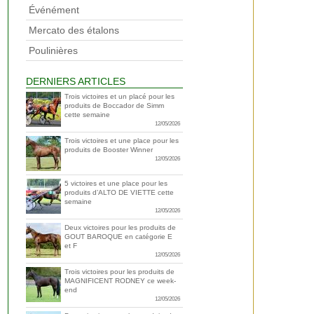
Événément
Mercato des étalons
Poulinières
DERNIERS ARTICLES
Trois victoires et un placé pour les
produits de Boccador de Simm
cette semaine
12/05/2026
Trois victoires et une place pour les
produits de Booster Winner
12/05/2026
5 victoires et une place pour les
produits d’ALTO DE VIETTE cette
semaine
12/05/2026
Deux victoires pour les produits de
GOUT BAROQUE en catégorie E
et F
12/05/2026
Trois victoires pour les produits de
MAGNIFICENT RODNEY ce week-
end
12/05/2026