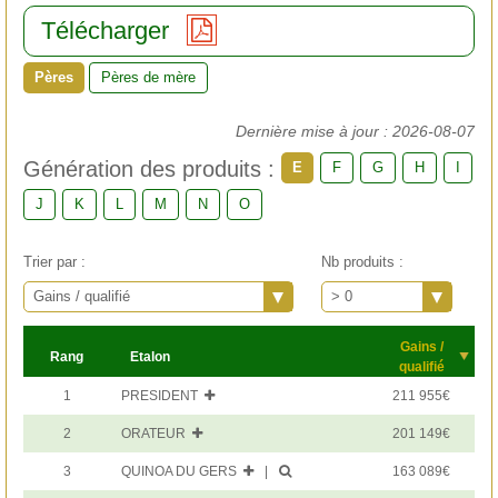
Télécharger
Pères
Pères de mère
Dernière mise à jour : 2026-08-07
Génération des produits :
E
F
G
H
I
J
K
L
M
N
O
Trier par :
Nb produits :
Gains / qualifié
> 0
Gains /
Rang
Etalon
qualifié
1
PRESIDENT
211 955€
2
ORATEUR
201 149€
3
QUINOA DU GERS
|
163 089€