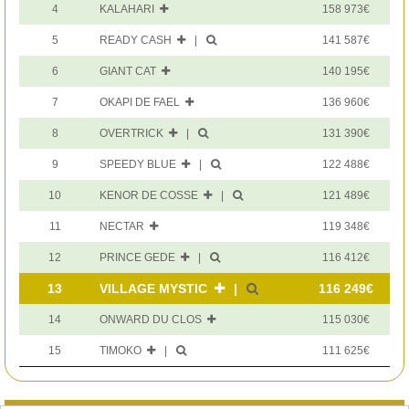
Se souvenir de moi
4
KALAHARI
158 973€
Mot de passe oublié ?
Identifiant oublié ?
5
READY CASH
|
141 587€
Connexion
Adhérer gratuitement
6
GIANT CAT
140 195€
7
OKAPI DE FAEL
136 960€
8
OVERTRICK
|
131 390€
9
SPEEDY BLUE
|
122 488€
10
KENOR DE COSSE
|
121 489€
11
NECTAR
119 348€
12
PRINCE GEDE
|
116 412€
13
VILLAGE MYSTIC
|
116 249€
14
ONWARD DU CLOS
115 030€
15
TIMOKO
|
111 625€