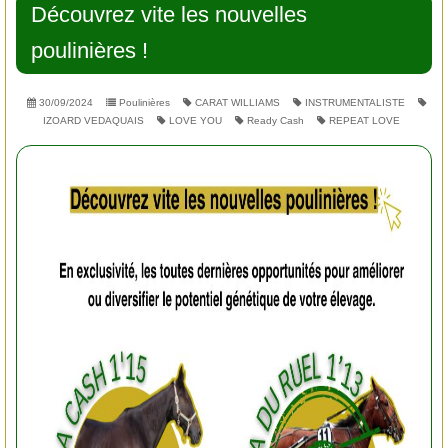
Découvrez vite les nouvelles
poulinières !
30/09/2024
Poulinières
CARAT WILLIAMS
INSTRUMENTALISTE
IZOARD VEDAQUAIS
LOVE YOU
Ready Cash
REPEAT LOVE