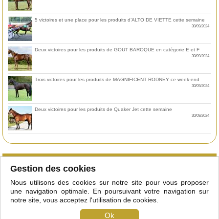
5 victoires et une place pour les produits d’ALTO DE VIETTE cette semaine
30/09/2024
Deux victoires pour les produits de GOUT BAROQUE en catégorie E et F
30/09/2024
Trois victoires pour les produits de MAGNIFICENT RODNEY ce week-end
30/09/2024
Deux victoires pour les produits de Quaker Jet cette semaine
30/09/2024
Qu'est-ce que le club
Gestion des cookies
Courtiers/étalonniers
Nous utilisons des cookies sur notre site pour vous proposer
Adhérer
une navigation optimale. En poursuivant votre navigation sur
Mentions légales
notre site, vous acceptez l'utilisation de cookies.
Partenaires
Plan du site
Ok
Contact