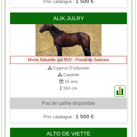
1 500 €
Prix catalogue :
ALIK JULRY
Monte Naturelle sur RDV - Protocole Sanitaire
Cygnus D'odyssée
Capitole
16 ans
163 cm
Pas de saillie disponible
1 500 €
Prix catalogue :
ALTO DE VIETTE