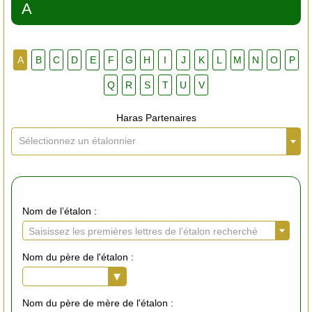
A
A
B
C
D
E
F
G
H
I
J
K
L
M
N
O
P
Q
R
S
T
U
V
Haras Partenaires
Sélectionnez un étalonnier
Nom de l’étalon :
Saisissez les premières lettres de l’étalon recherché
Nom du père de l'étalon :
Nom du père de mère de l'étalon :