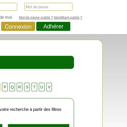
de moi
Mot de passe oublié ?
Identifiant oublié ?
Connexion
Adhérer
P
Q
R
S
T
U
V
tre recherche à partir des filtres