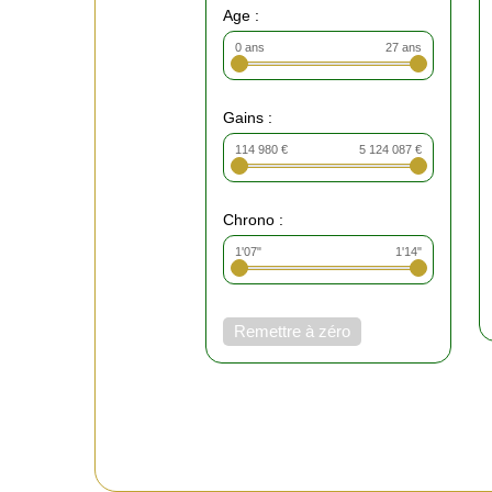
Age :
0 ans
27 ans
Gains :
114 980 €
5 124 087 €
Chrono :
1'07"
1'14"
Remettre à zéro