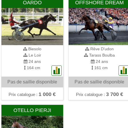
OARDO
OFFSHORE DREAM
Biesolo
Rêve D'udon
Le Loir
Tarass Boulba
24 ans
24 ans
164 cm
161 cm
Pas de saillie disponible
Pas de saillie disponible
1 000 €
3 700 €
Prix catalogue :
Prix catalogue :
OTELLO PIERJI