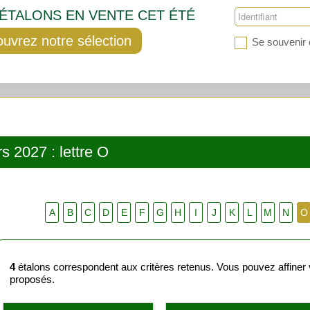
'ÉTALONS EN VENTE CET ÉTÉ
uvrez notre sélection
Se souvenir 
s 2027 : lettre O
A
B
C
D
E
F
G
H
I
J
K
L
M
N
O
4
étalons correspondent aux critères retenus. Vous pouvez affiner vo
proposés.