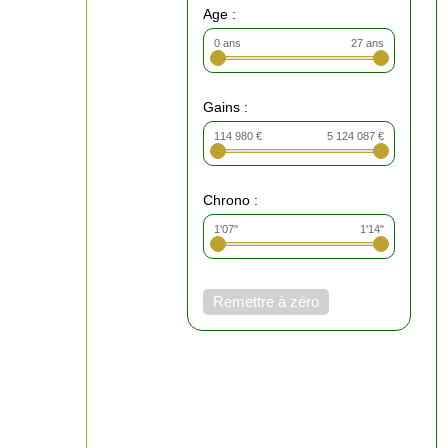
Age :
0 ans
27 ans
Gains :
114 980 €
5 124 087 €
Chrono :
1'07"
1'14"
Remettre à zéro