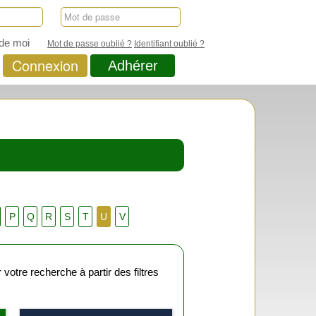
de moi
Mot de passe oublié ?
Identifiant oublié ?
Connexion
Adhérer
P
Q
R
S
T
U
V
otre recherche à partir des filtres