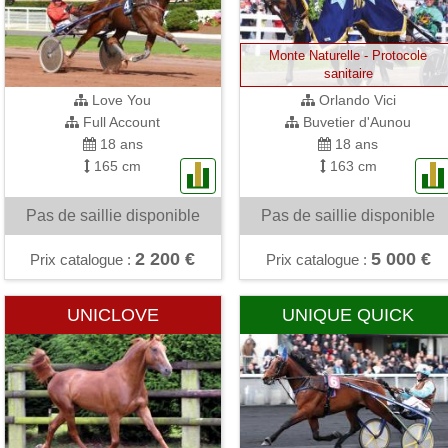
Monte Naturelle - Protocole
sanitaire
Love You
Orlando Vici
Full Account
Buvetier d'Aunou
18 ans
18 ans
165 cm
163 cm
Pas de saillie disponible
Pas de saillie disponible
2 200 €
5 000 €
Prix catalogue :
Prix catalogue :
UNICLOVE
UNIQUE QUICK