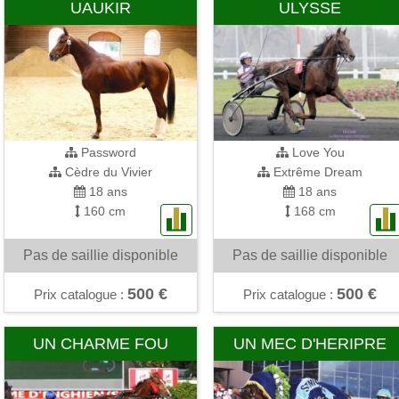
UAUKIR
ULYSSE
Password
Love You
Cèdre du Vivier
Extrême Dream
18 ans
18 ans
160 cm
168 cm
Pas de saillie disponible
Pas de saillie disponible
500 €
500 €
Prix catalogue :
Prix catalogue :
UN CHARME FOU
UN MEC D'HERIPRE