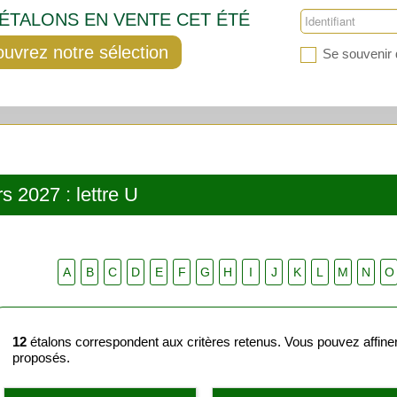
'ÉTALONS EN VENTE CET ÉTÉ
uvrez notre sélection
Se souvenir 
s 2027 : lettre U
A
B
C
D
E
F
G
H
I
J
K
L
M
N
O
12
étalons correspondent aux critères retenus. Vous pouvez affiner v
proposés.