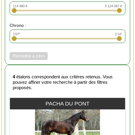
114 980 €
5 124 087 €
Chrono :
1'07"
1'14"
Remettre à zéro
4
étalons correspondent aux critères retenus. Vous
pouvez affiner votre recherche à partir des filtres
proposés.
PACHA DU PONT