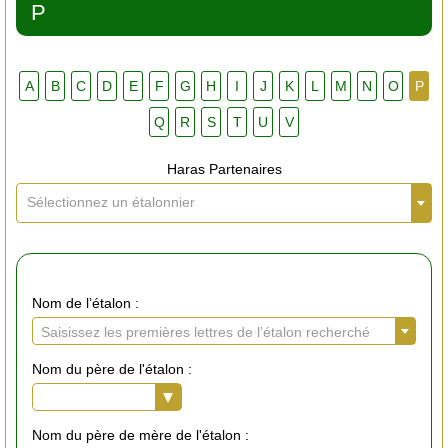
P
A
B
C
D
E
F
G
H
I
J
K
L
M
N
O
P
Q
R
S
T
U
V
Haras Partenaires
Sélectionnez un étalonnier
Nom de l’étalon :
Saisissez les premières lettres de l’étalon recherché
Nom du père de l'étalon :
Nom du père de mère de l'étalon :