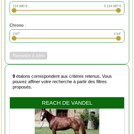
114 980 €
5 124 087 €
Chrono :
1'07"
1'14"
Remettre à zéro
9
étalons correspondent aux critères retenus. Vous
pouvez affiner votre recherche à partir des filtres
proposés.
REACH DE VANDEL