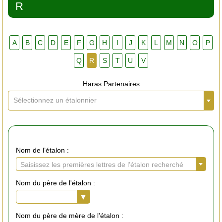
R
A
B
C
D
E
F
G
H
I
J
K
L
M
N
O
P
Q
R
S
T
U
V
Haras Partenaires
Sélectionnez un étalonnier
Nom de l’étalon :
Saisissez les premières lettres de l’étalon recherché
Nom du père de l'étalon :
Nom du père de mère de l'étalon :